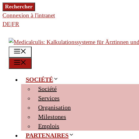
Aller
Rechercher
Rechercher
au
Connexion à l'intranet
contenu
DE|FR
MENU
MENU
SOCIÉTÉ
Société
Services
Organisation
Milestones
Emplois
PARTENAIRES