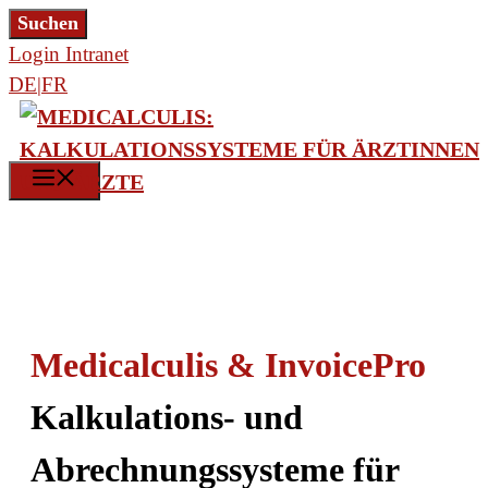
Zum
Suchen
Suchen
Inhalt
Login Intranet
springen
DE|FR
MENÜ
Medicalculis & InvoicePro
Kalkulations- und
Abrechnungs­systeme für